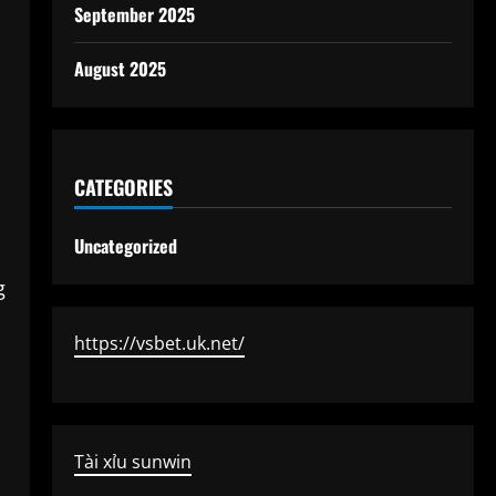
September 2025
August 2025
CATEGORIES
Uncategorized
g
https://vsbet.uk.net/
Tài xỉu sunwin