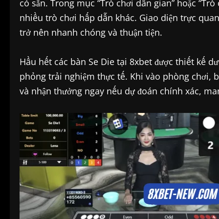
có sẵn. Trong mục “Trò chơi dân gian” hoặc “Trò
nhiều trò chơi hấp dẫn khác. Giao diện trực quan
trở nên nhanh chóng và thuận tiện.
Hầu hết các bàn Se Die tại 8xbet được thiết kế d
phỏng trải nghiệm thực tế. Khi vào phòng chơi, b
và nhận thưởng ngay nếu dự đoán chính xác, man