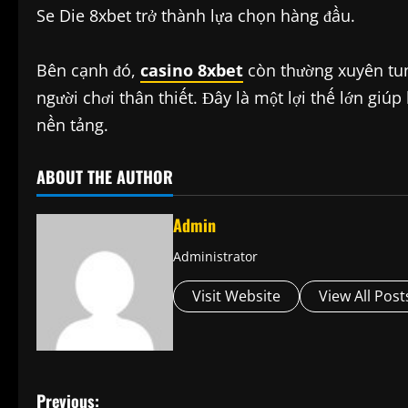
Se Die 8xbet trở thành lựa chọn hàng đầu.
Bên cạnh đó,
casino
8xbet
còn thường xuyên tu
người chơi thân thiết. Đây là một lợi thế lớn giúp
nền tảng.
ABOUT THE AUTHOR
Admin
Administrator
Visit Website
View All Post
P
Previous: