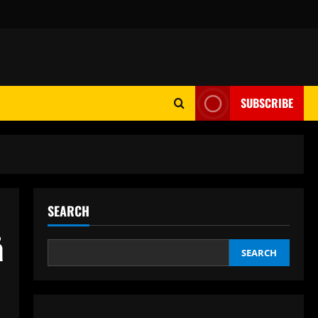
SUBSCRIBE
SEARCH
ả
SEARCH