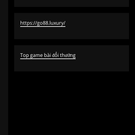
https://go88.luxury/
Top game bài đổi thưởng