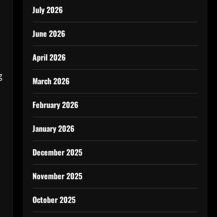
July 2026
June 2026
April 2026
g
March 2026
February 2026
January 2026
December 2025
November 2025
October 2025