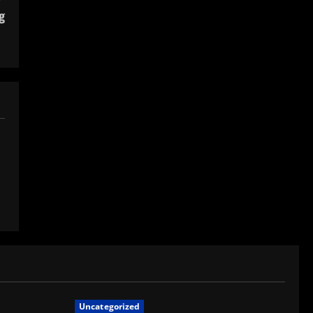
g
Uncategorized