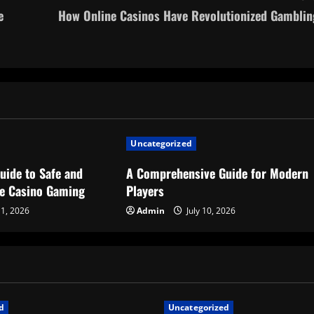
e
How Online Casinos Have Revolutionized Gamblin
Uncategorized
uide to Safe and
A Comprehensive Guide for Modern
ne Casino Gaming
Players
11, 2026
Admin
July 10, 2026
d
Uncategorized