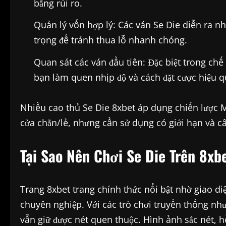
bằng rủi ro.
Quản lý vốn hợp lý: Các ván Se Die diễn ra nha
trọng để tránh thua lỗ nhanh chóng.
Quan sát các ván đầu tiên: Đặc biệt trong chế đ
bạn làm quen nhịp độ và cách đặt cược hiệu q
Nhiều cao thủ Se Die 8xbet áp dụng chiến lược M
cửa chẵn/lẻ, nhưng cần sử dụng có giới hạn và câ
Tại Sao Nên Chơi Se Die Trên 8xb
Trang 8xbet trang chính thức nổi bật nhờ giao di
chuyên nghiệp. Với các trò chơi truyền thống nh
vẫn giữ được nét quen thuộc. Hình ảnh sắc nét, hỗ