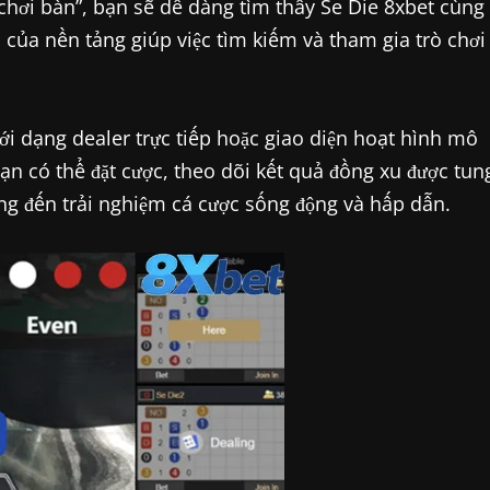
 chơi bàn”, bạn sẽ dễ dàng tìm thấy Se Die 8xbet cùng
 của nền tảng giúp việc tìm kiếm và tham gia trò chơi
ưới dạng dealer trực tiếp hoặc giao diện hoạt hình mô
ạn có thể đặt cược, theo dõi kết quả đồng xu được tun
g đến trải nghiệm cá cược sống động và hấp dẫn.