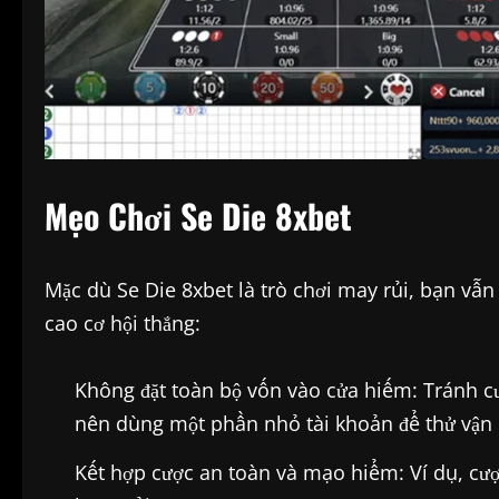
Mẹo Chơi Se Die 8xbet
Mặc dù Se Die 8xbet là trò chơi may rủi, bạn vẫ
cao cơ hội thắng:
Không đặt toàn bộ vốn vào cửa hiếm: Tránh c
nên dùng một phần nhỏ tài khoản để thử vận
Kết hợp cược an toàn và mạo hiểm: Ví dụ, cư