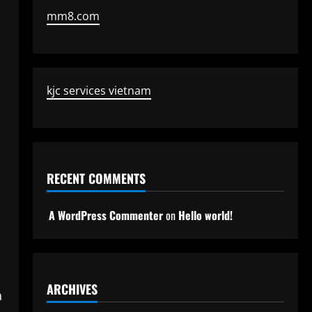
mm8.com
kjc services vietnam
RECENT COMMENTS
A WordPress Commenter
on
Hello world!
ARCHIVES
n