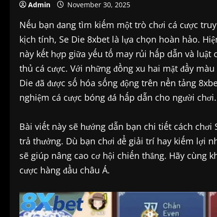
Admin
November 30, 2025
Nếu bạn đang tìm kiếm một trò chơi cá cược truy
kịch tính, Se Die 8xbet là lựa chọn hoàn hảo. Hiệ
này kết hợp giữa yếu tố may rủi hấp dẫn và luật 
thủ cá cược. Với những đồng xu hai mặt đầy màu s
Die đã được số hóa sống động trên nền tảng 8xbe
nghiệm cá cược bóng đá hấp dẫn cho người chơi.
Bài viết này sẽ hướng dẫn bạn chi tiết cách chơi S
trả thưởng. Dù bạn chơi để giải trí hay kiếm lợi
sẽ giúp nâng cao cơ hội chiến thắng. Hãy cùng k
cược hàng đầu châu Á.