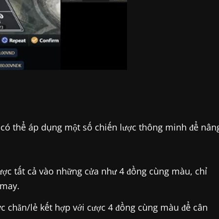
n có thể áp dụng một số chiến lược thông minh để nân
ược tất cả vào những cửa như 4 đồng cùng màu, chỉ
 may.
ợc chẵn/lẻ kết hợp với cược 4 đồng cùng màu để cân